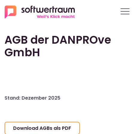
Leistungen
Wissen
Softwert-Analyse
Blog
AGB der DANPROve
Softwareberatung
Newsletter
GmbH
Digitalisierungsberatung
Prozessoptimierung
ERP Readiness
Stand: Dezember 2025
Download AGBs als PDF